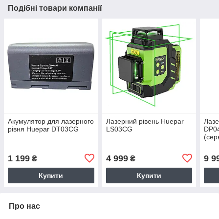
Подібні товари компанії
Акумулятор для лазерного
Лазерний рівень Huepar
Лазе
рівня Huepar DT03CG
LS03CG
DP0
(сер
№1
1 199
4 999
9 9
₴
₴
Купити
Купити
Про нас