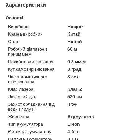
Характеристики
Основні
Виробник
Huepar
Країна виробник
Китай
Стан
Новий
Робочий діапазон з
60 м
приймачем
Похибка вимірювання
0.3 мм/м
Кут самовирівнювання
3 град.
Час автоматичного
3 сек
нівелювання
Клас лазера
Клас 2
Лазерний діод
520 нм
Захист обладнання від
IP54
води і пилу IP
Живлення
Акумулятор
Тип акумулятора
Li-Ion
Ємність акумулятору
4 А. г
Напруга акумулятору
3.7 В