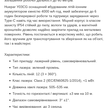
збільшення робочої дальності до 60 метрів.
Huepar Y03CG оснащений вбудованим літій-іонним
акумулятором ємністю 4000 мА·год, який забезпечує до 6
годин безперервної роботи та підтримує заряджання через
Type-C навіть під час використання. Міцний корпус із класом
захисту IP54 стійкий до пилу, вологи та ударів, а магнітний
кронштейн дозволяє надійно закріпити прилад на металевих
поверхнях. Рівень постачається в жорсткому кейсі, що робить
його зручним для транспортування та зберігання як на об’єкті,
так і в майстерні.
Характеристики:
Тип приладу: лазерний рівень, самовирівнювальний.
Тип лазера: зелений промінь.
Кількість ліній: 12 (3 × 360°).
Клас лазера: Class 2 (IEC/EN60825-1/2014), <1 мВт.
Довжина хвилі лазера: 505–535 нм.
Точність по горизонталі / вертикалі: ±3 мм на 10 м.
Діапазон самовирівнювання: 3° ±1°.
Час вирівнювання: до 3 секунд.