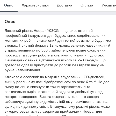
Опис
Характеристики
Доставка
Оплата
Умови п
Опис
Лазерний рівень Huepar Y03CG — це високоточний
професійний інструмент для будівельних, оздоблювальних і
монтажних робіт, призначений для точної розмітки в будь-яких
умовах. Пристрій формує 12 яскравих зелених лазерних ліній
у трьох площинах по 360°, забезпечуючи повне охоплення
простору та зручну роботу зі стелями, стінами й підлогою.
Самовирівнювання відбувається всього за 2–3 секунди, що
дозволяє одразу приступати до роботи без втрати часу на
ручне налаштування.
Ключовою особливістю моделі є вбудований LCD-дисплей,
який у реальному часі відображає кути по осях X та Y. Це дає
змогу не лише виконувати точне горизонтальне та
вертикальне вирівнювання, а й задавати довільні кути під
конкретні завдання. Висока яскравість зеленого лазера
забезпечує відмінну видимість ліній як у приміщенні, так і на
вулиці при денному світлі. В імпульсному режимі рівень може
використовуватися з лазерними приймачами Huepar для