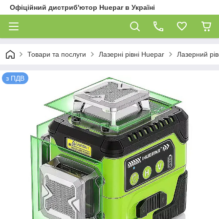
Офіційний дистриб'ютор Huepar в Україні
Товари та послуги
Лазерні рівні Huepar
Лазерний рі
з ПДВ