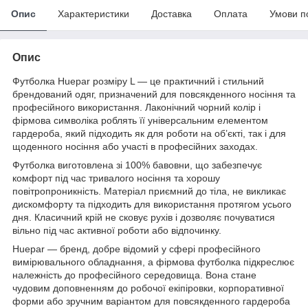
Опис
Характеристики
Доставка
Оплата
Умови п
Опис
Футболка Huepar розміру L — це практичний і стильний
брендований одяг, призначений для повсякденного носіння та
професійного використання. Лаконічний чорний колір і
фірмова символіка роблять її універсальним елементом
гардероба, який підходить як для роботи на об’єкті, так і для
щоденного носіння або участі в професійних заходах.
Футболка виготовлена зі 100% бавовни, що забезпечує
комфорт під час тривалого носіння та хорошу
повітропроникність. Матеріал приємний до тіла, не викликає
дискомфорту та підходить для використання протягом усього
дня. Класичний крій не сковує рухів і дозволяє почуватися
вільно під час активної роботи або відпочинку.
Huepar — бренд, добре відомий у сфері професійного
вимірювального обладнання, а фірмова футболка підкреслює
належність до професійного середовища. Вона стане
чудовим доповненням до робочої екіпіровки, корпоративної
форми або зручним варіантом для повсякденного гардероба