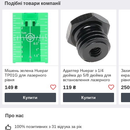
Подібні товари компанії
Мішень зелена Huepar
Адаптер Huepar з 1/4
Захи
TP01G для лазерного
дюйма до 5/8 дюйма для
екра
рівня
встановлення лазерного
рів
рівня
149
119
250
₴
₴
Купити
Купити
Про нас
100% позитивних з 31 відгука за рік