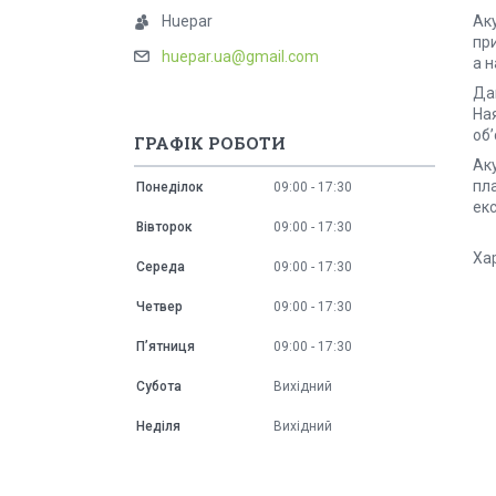
Ак
Huepar
пр
huepar.ua@gmail.com
а н
Да
На
об’
ГРАФІК РОБОТИ
Аку
пла
Понеділок
09:00
17:30
екс
Вівторок
09:00
17:30
Ха
Середа
09:00
17:30
Четвер
09:00
17:30
Пʼятниця
09:00
17:30
Субота
Вихідний
Неділя
Вихідний