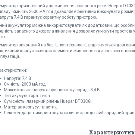
умулятор призначений для живлення лазерного рівня Huepar DT03CG
иладу. Ємність 2600 мА·год дозволяє ефективно виконувати розмічу
апруга 7,4 В гарантує коректну роботу пристрою.
ний акумулятор можна використовувати як додатковий, що особливо
явність запасного джерела живлення дозволяє уникнути простоїв у 
єкті.
мулятор виконаний на базі Li-ion технології, відрізняється довговіч
стиковий корпус захищає елементи живлення від зовнішніх впливів,
плуатації.
рактеристики:
Напруга: 7,4 В.
Ємність: 2600 мА·год.
Максимальна напруга при повному заряді: 8,4 В.
Тип акумулятора: Li-ion.
Сумісність: лазерний рівень Huepar DT03CG.
Матеріал корпусу: пластик.
Рекомендації: використовувати лише заводський зарядний прист
Характеристик