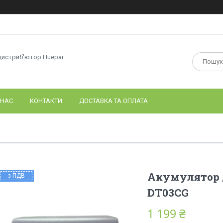
дистриб'ютор Huepar
 НАС
КОНТАКТИ
ДОСТАВКА ТА ОПЛАТА
Акумулятор д
з ПДВ
DT03CG
1 199 ₴