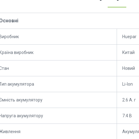
Основні
Виробник
Huepar
Країна виробник
Китай
Стан
Новий
Тип акумулятора
Li-Ion
Ємність акумулятору
2.6 А. г
Напруга акумулятору
7.4 В
Живлення
Акумул