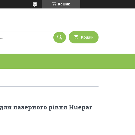
Кошик
Кошик
ля лазерного рівня Huepar