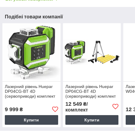
Подібні товари компанії
Лазерний рівень Huepar
Лазерний рівень Huepar
Лазе
DP04CG-BT 4D
DP04CG-BT 4D
W04
(сервоприводи) комплект
(сервоприводи) комплект
№1
№6
12 549
₴/
9 999
12 
₴
комплект
Купити
Купити