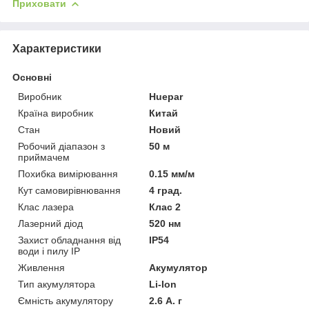
Приховати
Характеристики
Основні
Виробник
Huepar
Країна виробник
Китай
Стан
Новий
Робочий діапазон з
50 м
приймачем
Похибка вимірювання
0.15 мм/м
Кут самовирівнювання
4 град.
Клас лазера
Клас 2
Лазерний діод
520 нм
Захист обладнання від
IP54
води і пилу IP
Живлення
Акумулятор
Тип акумулятора
Li-Ion
Ємність акумулятору
2.6 А. г