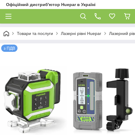
Офіційний дистриб'ютор Huepar в Україні
Товари та послуги
Лазерні рівні Huepar
Лазерний рі
з ПДВ