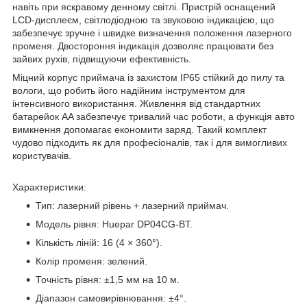
навіть при яскравому денному світлі. Пристрій оснащений
LCD-дисплеєм, світлодіодною та звуковою індикацією, що
забезпечує зручне і швидке визначення положення лазерного
променя. Двостороння індикація дозволяє працювати без
зайвих рухів, підвищуючи ефективність.
Міцний корпус приймача із захистом IP65 стійкий до пилу та
вологи, що робить його надійним інструментом для
інтенсивного використання. Живлення від стандартних
батарейок AA забезпечує тривалий час роботи, а функція авто
вимкнення допомагає економити заряд. Такий комплект
чудово підходить як для професіоналів, так і для вимогливих
користувачів.
Характеристики:
Тип: лазерний рівень + лазерний приймач.
Модель рівня: Huepar DP04CG-BT.
Кількість ліній: 16 (4 × 360°).
Колір променя: зелений.
Точність рівня: ±1,5 мм на 10 м.
Діапазон самовирівнювання: ±4°.