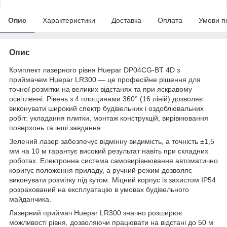
Опис
Характеристики
Доставка
Оплата
Умови п
Опис
Комплект лазерного рівня Huepar DP04CG-BT 4D з
приймачем Huepar LR300 — це професійне рішення для
точної розмітки на великих відстанях та при яскравому
освітленні. Рівень з 4 площинами 360° (16 ліній) дозволяє
виконувати широкий спектр будівельних і оздоблювальних
робіт: укладання плитки, монтаж конструкцій, вирівнювання
поверхонь та інші завдання.
Зелений лазер забезпечує відмінну видимість, а точність ±1,5
мм на 10 м гарантує високий результат навіть при складних
роботах. Електронна система самовирівнювання автоматично
коригує положення приладу, а ручний режим дозволяє
виконувати розмітку під кутом. Міцний корпус із захистом IP54
розрахований на експлуатацію в умовах будівельного
майданчика.
Лазерний приймач Huepar LR300 значно розширює
можливості рівня, дозволяючи працювати на відстані до 50 м