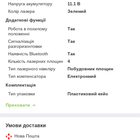
Напруга акумулятору
11.1 В
Колір лазера
Зелений
Додаткові функції
Робота в похилому
Так
положенні
Сигналізація
Так
разгоризонтовки
Наявність Bluetooth
Так
Кількість лазерних площин
4
Тип лазерного нівеліру
Побудовник площин
Тип компенсатора
Електронний
Комплектація
Тип упаковки
Пластиковий кейс
Приховати
Умови доставки
Нова Пошта